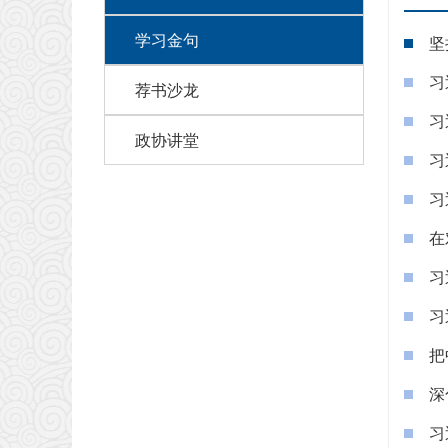
学习金句
坚
习
荐书沙龙
习
政协讲堂
习
习
在
习
习
把
深
习