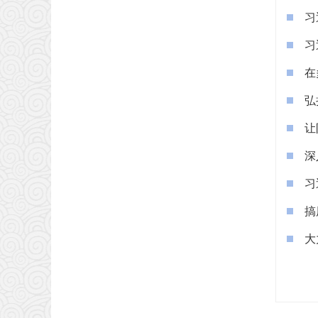
习
习
在
弘
让
深
习
搞
大